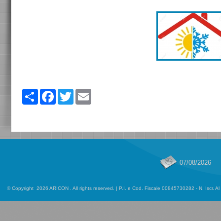
Share
Facebook
Twitter
Email
07/08/2026
© Copyright 2026 ARICON . All rights reserved. | P.I. e Cod. Fiscale 00845730282 - N. Iscr